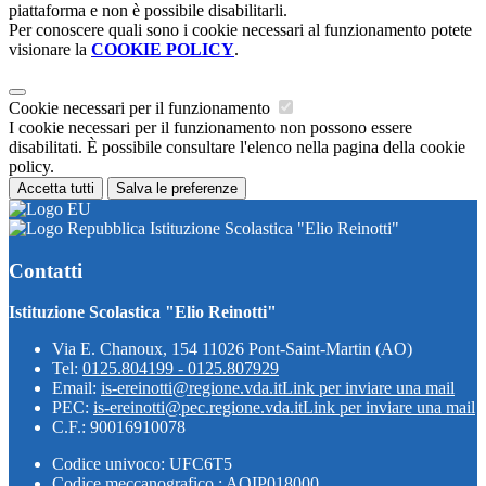
piattaforma e non è possibile disabilitarli.
Per conoscere quali sono i cookie necessari al funzionamento potete
visionare la
COOKIE POLICY
.
Cookie necessari per il funzionamento
I cookie necessari per il funzionamento non possono essere
disabilitati. È possibile consultare l'elenco nella pagina della cookie
policy.
Accetta tutti
Salva le preferenze
Istituzione Scolastica "Elio Reinotti"
Contatti
Istituzione Scolastica "Elio Reinotti"
Via E. Chanoux, 154 11026 Pont-Saint-Martin (AO)
Tel:
0125.804199 - 0125.807929
Email:
is-ereinotti@regione.vda.it
Link per inviare una mail
PEC:
is-ereinotti@pec.regione.vda.it
Link per inviare una mail
C.F.: 90016910078
Codice univoco: UFC6T5
Codice meccanografico : AOIP018000