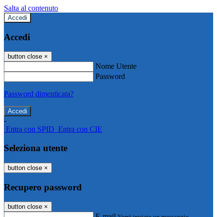
Salta al contenuto
Accedi
Accedi
button close
×
Nome Utente
Password
Password dimenticata?
-
Entra con SPID
Entra con CIE
Seleziona utente
button close
×
Recupero password
button close
×
E-mail
Verrà inviato un messaggio