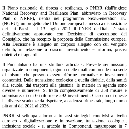
Il Piano nazionale di ripresa e resilienza, o PNRR (dall'inglese
National Recovery and Resilience Plan, abbreviato in Recovery
Plan o NRRP), rientra nel programma NextGeneration EU
(NGEU), un progetto che l’Unione europea ha messo a disposizione
dei sui Paesi. Il 13 luglio 2021 il PNRR dell'Italia é stato
definitivamente approvato con Decisione di esecuzione del
Consiglio, che ha recepito la proposta della Commissione europea.
Alla Decisione è allegato un corposo allegato con cui vengono
definiti, in relazione a ciascun investimento e riforma, precisi
obiettivi e traguardi.
Il Pnrr italiano ha una struttura articolata. Prevede sei missioni,
organizzate in componenti, ognuna delle quali comprende una serie
di misure, che possono essere riforme normative o investimenti
economici. Dalla transizione ecologica a quella digitale, dalla sanità
alla scuola, dai trasporti alla giustizia: le materie in agenda sono
diverse e numerose. Si tratta complessivamente di 358 misure e
submisure, di cui 66 riforme e 292 investimenti. Ciascuna di queste
ha diverse scadenze da rispettare, a cadenza trimestrale, lungo uno o
più anni dal 2021 al 2026.
PNRR si sviluppa attorno a tre assi strategici condivisi a livello
europeo - digitalizzazione e innovazione, transizione ecologica,
inclusione sociale - si articola in Componenti, raggruppate in 7