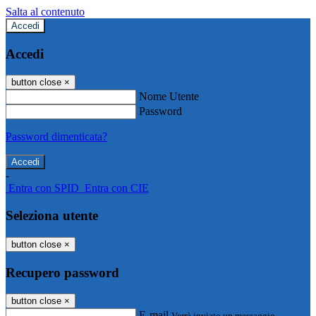
Salta al contenuto
Accedi
Accedi
button close
×
Nome Utente
Password
Password dimenticata?
-
Entra con SPID
Entra con CIE
Seleziona utente
button close
×
Recupero password
button close
×
E-mail
Verrà inviato un messaggio