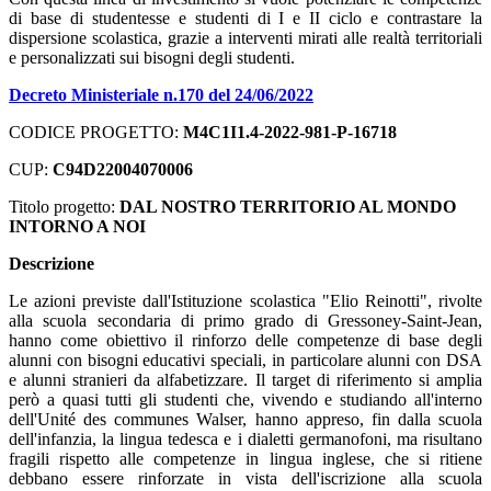
di base di studentesse e studenti di I e II ciclo e contrastare la
dispersione scolastica, grazie a interventi mirati alle realtà territoriali
e personalizzati sui bisogni degli studenti.
Decreto Ministeriale n.170 del 24/06/2022
CODICE PROGETTO:
M4C1I1.4-2022-981-P-16718
CUP:
C94D22004070006
Titolo progetto:
DAL NOSTRO TERRITORIO AL MONDO
INTORNO A NOI
Descrizione
Le azioni previste dall'Istituzione scolastica "Elio Reinotti", rivolte
alla scuola secondaria di primo grado di Gressoney-Saint-Jean,
hanno come obiettivo il rinforzo delle competenze di base degli
alunni con bisogni educativi speciali, in particolare alunni con DSA
e alunni stranieri da alfabetizzare. Il target di riferimento si amplia
però a quasi tutti gli studenti che, vivendo e studiando all'interno
dell'Unité des communes Walser, hanno appreso, fin dalla scuola
dell'infanzia, la lingua tedesca e i dialetti germanofoni, ma risultano
fragili rispetto alle competenze in lingua inglese, che si ritiene
debbano essere rinforzate in vista dell'iscrizione alla scuola