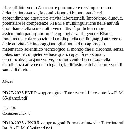
Linea di Intervento A: occorre promuovere e sviluppare una
didattica innovativa, la condivisone di buone pratiche di
apprendimento attraverso attività laboratoriali. Importante, dunque,
potenziare le competenze STEM e multilinguistiche nelle attività
quotidiane della scuola attraverso attività pratiche sempre
assicurando pari opportunità e uguaglianza di genere. Risulta
fondamentale dare spazio alla molteplicità dei linguaggi attraverso
delle attività che incoraggiano gli alunni ad un approccio
matematico-scientifico-tecnologico al mondo che li circonda, senza
tralasciare le competenze base quali: capacità relazionali,
comunicative, organizzative, promuovendo l’esercizio della
cittadinanza attiva e della legalità, la diffusione della sicurezza e di
sani stili di vita.
Allegati
PD27-2025 PNRR - approv grad Tutor esterni Intervento A - D.M.
65-signed.pdf
File PDF
Contatore click: 5
PD10-2025 - PNRR - approv grad Formatori int-est e Tutor interni
Int. A - D.M. 65-signed.pdf