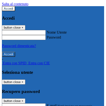
Salta al contenuto
Accedi
Accedi
button close
×
Nome Utente
Password
Password dimenticata?
-
Entra con SPID
Entra con CIE
Seleziona utente
button close
×
Recupero password
button close
×
E-mail
Verrà inviato un messaggio