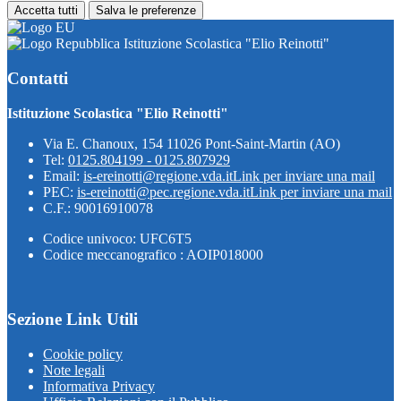
Accetta tutti
Salva le preferenze
Istituzione Scolastica "Elio Reinotti"
Contatti
Istituzione Scolastica "Elio Reinotti"
Via E. Chanoux, 154 11026 Pont-Saint-Martin (AO)
Tel:
0125.804199 - 0125.807929
Email:
is-ereinotti@regione.vda.it
Link per inviare una mail
PEC:
is-ereinotti@pec.regione.vda.it
Link per inviare una mail
C.F.: 90016910078
Codice univoco: UFC6T5
Codice meccanografico : AOIP018000
Sezione Link Utili
Cookie policy
Note legali
Informativa Privacy