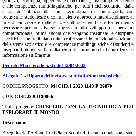
(scienza, tecnologia, ingegneria e matematica), alla computer science
e alle competenze multi-linguistiche, per tutti i cicli scolastici, dalla
scuola dell’infanzia alla scuola secondaria di secondo grado, con
focus sulle studentesse e con un pieno approccio interdisciplinare, al
fine di far crescere nelle scuole cultura scientifica e forma mentis
necessarie per un diverso approccio allo sviluppo del pensiero
computazionale, prima ancora che vengano insegnate le discipline
specifiche. Inoltre il piano mira a rafforzare l’internazionalizzazione
del sistema scolastico e le competenze multilinguistiche di studenti e
insegnanti attraverso l’ampliamento dei programmi di consulenza e
informazione su Erasmus+.
Decreto Ministeriale n. 65 del 12/04/2023
Allegato 1 - Riparto delle risorse alle istituzioni scolastiche
CODICE PROGETTO:
M4C1I3.1-2023-1143-P-29870
CUP:
C14D23001180006
Titolo progetto:
CRESCERE CON LA TECNOLOGIA PER
ESPLORARE IL MONDO
Descrizione
A seguito dell’Azione 1 del Piano Scuola 4.0, con la quale sono stati