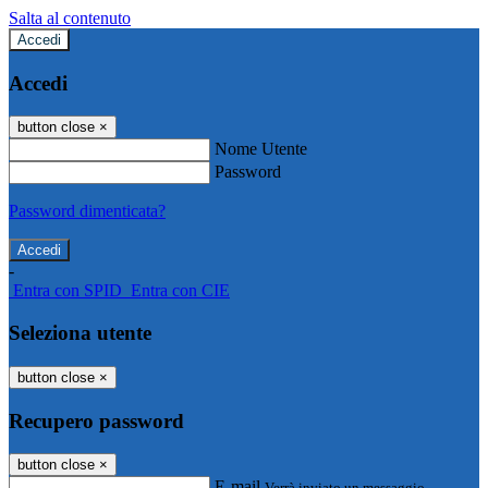
Salta al contenuto
Accedi
Accedi
button close
×
Nome Utente
Password
Password dimenticata?
-
Entra con SPID
Entra con CIE
Seleziona utente
button close
×
Recupero password
button close
×
E-mail
Verrà inviato un messaggio