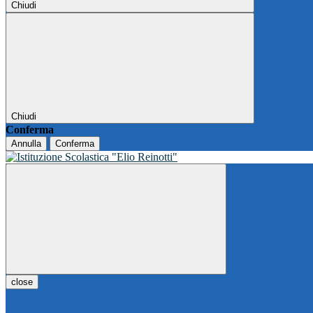
Chiudi
Chiudi
Conferma
Annulla
Conferma
close