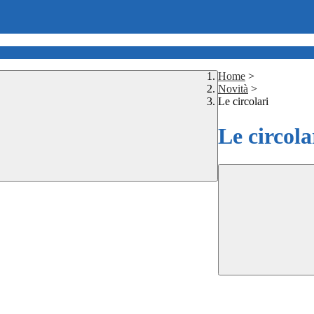
Home
>
Novità
>
Le circolari
Le circola