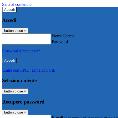
Salta al contenuto
Accedi
Accedi
button close
×
Nome Utente
Password
Password dimenticata?
-
Entra con SPID
Entra con CIE
Seleziona utente
button close
×
Recupero password
button close
×
E-mail
Verrà inviato un messaggio all'indirizz