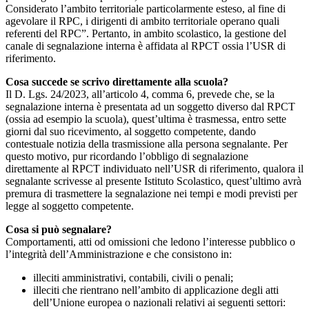
Considerato l’ambito territoriale particolarmente esteso, al fine di
agevolare il RPC, i dirigenti di ambito territoriale operano quali
referenti del RPC”. Pertanto, in ambito scolastico, la gestione del
canale di segnalazione interna è affidata al RPCT ossia l’USR di
riferimento.
Cosa succede se scrivo direttamente alla scuola?
Il D. Lgs. 24/2023, all’articolo 4, comma 6, prevede che, se la
segnalazione interna è presentata ad un soggetto diverso dal RPCT
(ossia ad esempio la scuola), quest’ultima è trasmessa, entro sette
giorni dal suo ricevimento, al soggetto competente, dando
contestuale notizia della trasmissione alla persona segnalante. Per
questo motivo, pur ricordando l’obbligo di segnalazione
direttamente al RPCT individuato nell’USR di riferimento, qualora il
segnalante scrivesse al presente Istituto Scolastico, quest’ultimo avrà
premura di trasmettere la segnalazione nei tempi e modi previsti per
legge al soggetto competente.
Cosa si può segnalare?
Comportamenti, atti od omissioni che ledono l’interesse pubblico o
l’integrità dell’Amministrazione e che consistono in:
illeciti amministrativi, contabili, civili o penali;
illeciti che rientrano nell’ambito di applicazione degli atti
dell’Unione europea o nazionali relativi ai seguenti settori: