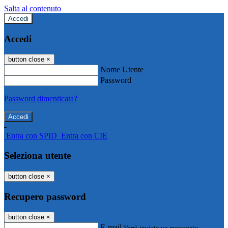
Salta al contenuto
Accedi
Accedi
button close
×
Nome Utente
Password
Password dimenticata?
-
Entra con SPID
Entra con CIE
Seleziona utente
button close
×
Recupero password
button close
×
E-mail
Verrà inviato un messaggio