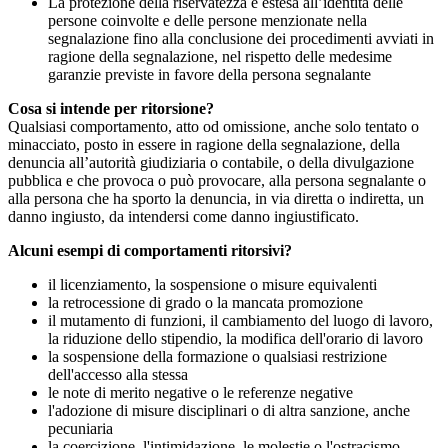
La protezione della riservatezza è estesa all’identità delle
persone coinvolte e delle persone menzionate nella
segnalazione fino alla conclusione dei procedimenti avviati in
ragione della segnalazione, nel rispetto delle medesime
garanzie previste in favore della persona segnalante
Cosa si intende per ritorsione?
Qualsiasi comportamento, atto od omissione, anche solo tentato o
minacciato, posto in essere in ragione della segnalazione, della
denuncia all’autorità giudiziaria o contabile, o della divulgazione
pubblica e che provoca o può provocare, alla persona segnalante o
alla persona che ha sporto la denuncia, in via diretta o indiretta, un
danno ingiusto, da intendersi come danno ingiustificato.
Alcuni esempi di comportamenti ritorsivi?
il licenziamento, la sospensione o misure equivalenti
la retrocessione di grado o la mancata promozione
il mutamento di funzioni, il cambiamento del luogo di lavoro,
la riduzione dello stipendio, la modifica dell'orario di lavoro
la sospensione della formazione o qualsiasi restrizione
dell'accesso alla stessa
le note di merito negative o le referenze negative
l'adozione di misure disciplinari o di altra sanzione, anche
pecuniaria
la coercizione, l'intimidazione, le molestie o l'ostracismo