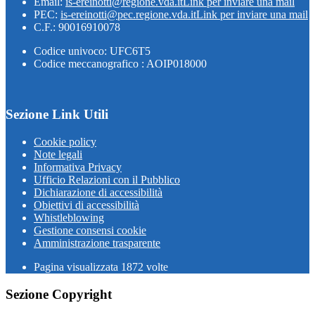
Email:
is-ereinotti@regione.vda.it
Link per inviare una mail
PEC:
is-ereinotti@pec.regione.vda.it
Link per inviare una mail
C.F.: 90016910078
Codice univoco: UFC6T5
Codice meccanografico : AOIP018000
Sezione Link Utili
Cookie policy
Note legali
Informativa Privacy
Ufficio Relazioni con il Pubblico
Dichiarazione di accessibilità
Obiettivi di accessibilità
Whistleblowing
Gestione consensi cookie
Amministrazione trasparente
Pagina visualizzata
1872
volte
Sezione Copyright