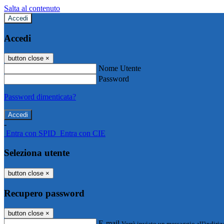
Salta al contenuto
Accedi
Accedi
button close
×
Nome Utente
Password
Password dimenticata?
-
Entra con SPID
Entra con CIE
Seleziona utente
button close
×
Recupero password
button close
×
E-mail
Verrà inviato un messaggio all'indirizz