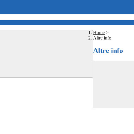
Home
>
Altre info
Altre info