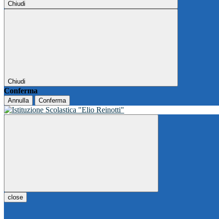
Chiudi
Chiudi
Conferma
Annulla
Conferma
close