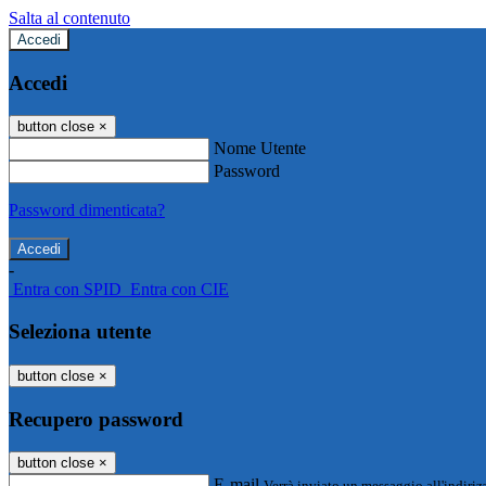
Salta al contenuto
Accedi
Accedi
button close
×
Nome Utente
Password
Password dimenticata?
-
Entra con SPID
Entra con CIE
Seleziona utente
button close
×
Recupero password
button close
×
E-mail
Verrà inviato un messaggio all'indirizz