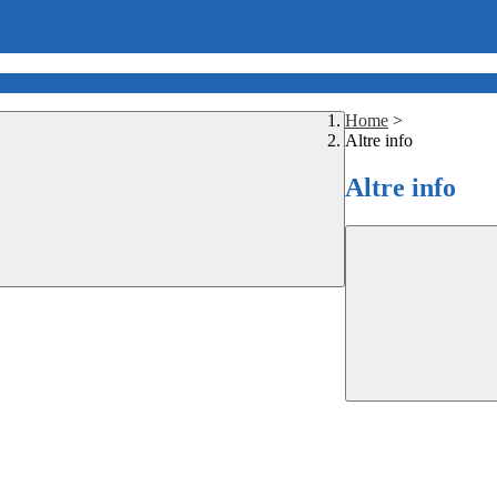
Home
>
Altre info
Altre info