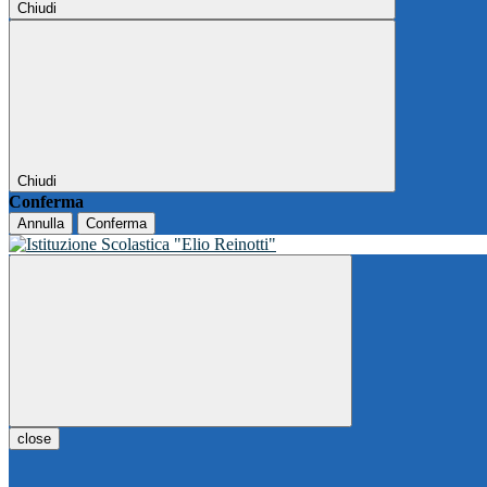
Chiudi
Chiudi
Conferma
Annulla
Conferma
close