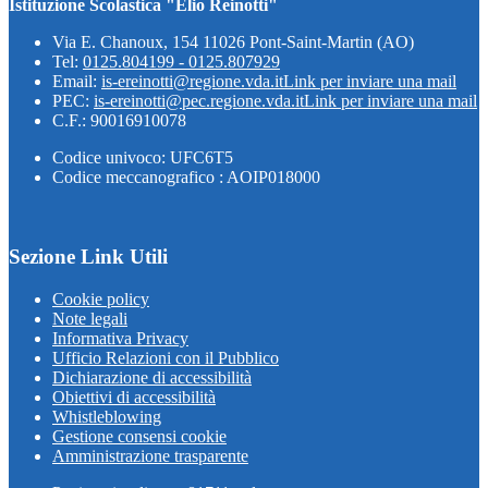
Istituzione Scolastica "Elio Reinotti"
Via E. Chanoux, 154 11026 Pont-Saint-Martin (AO)
Tel:
0125.804199 - 0125.807929
Email:
is-ereinotti@regione.vda.it
Link per inviare una mail
PEC:
is-ereinotti@pec.regione.vda.it
Link per inviare una mail
C.F.: 90016910078
Codice univoco: UFC6T5
Codice meccanografico : AOIP018000
Sezione Link Utili
Cookie policy
Note legali
Informativa Privacy
Ufficio Relazioni con il Pubblico
Dichiarazione di accessibilità
Obiettivi di accessibilità
Whistleblowing
Gestione consensi cookie
Amministrazione trasparente