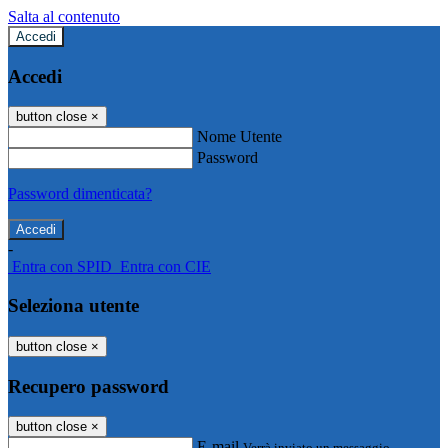
Salta al contenuto
Accedi
Accedi
button close
×
Nome Utente
Password
Password dimenticata?
-
Entra con SPID
Entra con CIE
Seleziona utente
button close
×
Recupero password
button close
×
E-mail
Verrà inviato un messaggio