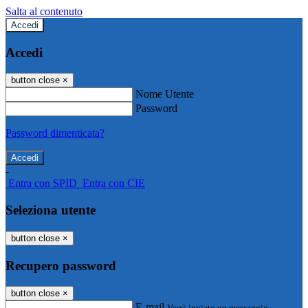
Salta al contenuto
Accedi
Accedi
button close
×
Nome Utente
Password
Password dimenticata?
-
Entra con SPID
Entra con CIE
Seleziona utente
button close
×
Recupero password
button close
×
E-mail
Verrà inviato un messaggio