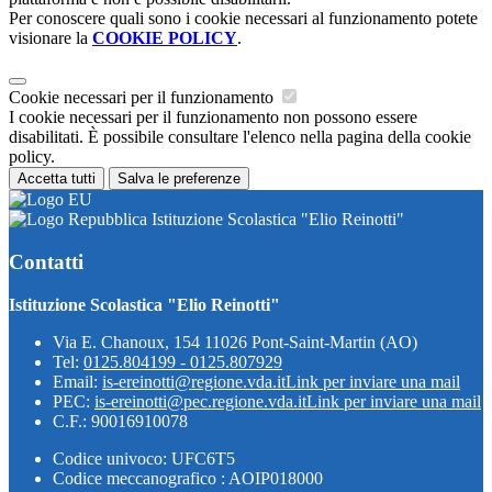
Per conoscere quali sono i cookie necessari al funzionamento potete
visionare la
COOKIE POLICY
.
Cookie necessari per il funzionamento
I cookie necessari per il funzionamento non possono essere
disabilitati. È possibile consultare l'elenco nella pagina della cookie
policy.
Accetta tutti
Salva le preferenze
Istituzione Scolastica "Elio Reinotti"
Contatti
Istituzione Scolastica "Elio Reinotti"
Via E. Chanoux, 154 11026 Pont-Saint-Martin (AO)
Tel:
0125.804199 - 0125.807929
Email:
is-ereinotti@regione.vda.it
Link per inviare una mail
PEC:
is-ereinotti@pec.regione.vda.it
Link per inviare una mail
C.F.: 90016910078
Codice univoco: UFC6T5
Codice meccanografico : AOIP018000