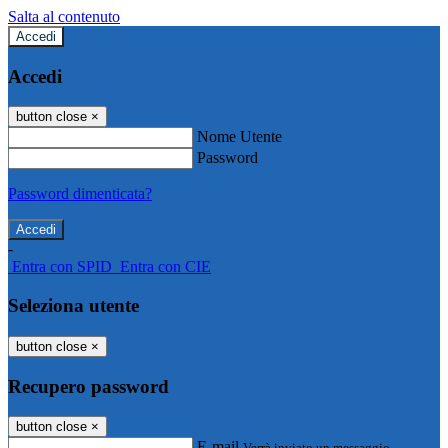
Salta al contenuto
Accedi
Accedi
button close
×
Nome Utente
Password
Password dimenticata?
-
Entra con SPID
Entra con CIE
Seleziona utente
button close
×
Recupero password
button close
×
E-mail
Verrà inviato un messaggio