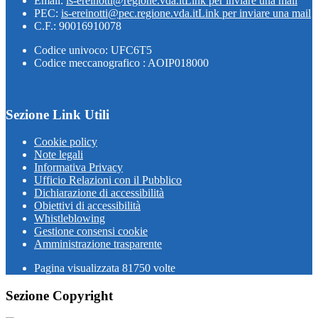
Email:
is-ereinotti@regione.vda.it
Link per inviare una mail
PEC:
is-ereinotti@pec.regione.vda.it
Link per inviare una mail
C.F.: 90016910078
Codice univoco: UFC6T5
Codice meccanografico : AOIP018000
Sezione Link Utili
Cookie policy
Note legali
Informativa Privacy
Ufficio Relazioni con il Pubblico
Dichiarazione di accessibilità
Obiettivi di accessibilità
Whistleblowing
Gestione consensi cookie
Amministrazione trasparente
Pagina visualizzata
81750
volte
Sezione Copyright