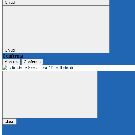
Chiudi
Chiudi
Conferma
Annulla
Conferma
close