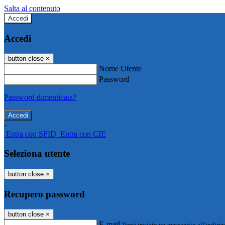
Salta al contenuto
Accedi
Accedi
button close
×
Nome Utente
Password
Password dimenticata?
-
Entra con SPID
Entra con CIE
Seleziona utente
button close
×
Recupero password
button close
×
E-mail
Verrà inviato un messaggio all'indirizz