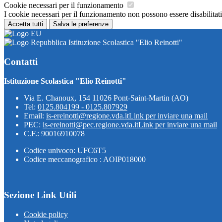
Cookie necessari per il funzionamento
I cookie necessari per il funzionamento non possono essere disabilitati.
Accetta tutti
Salva le preferenze
Istituzione Scolastica "Elio Reinotti"
Contatti
Istituzione Scolastica "Elio Reinotti"
Via E. Chanoux, 154 11026 Pont-Saint-Martin (AO)
Tel:
0125.804199 - 0125.807929
Email:
is-ereinotti@regione.vda.it
Link per inviare una mail
PEC:
is-ereinotti@pec.regione.vda.it
Link per inviare una mail
C.F.: 90016910078
Codice univoco: UFC6T5
Codice meccanografico : AOIP018000
Sezione Link Utili
Cookie policy