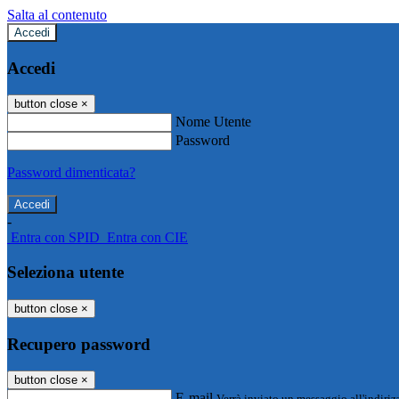
Salta al contenuto
Accedi
Accedi
button close
×
Nome Utente
Password
Password dimenticata?
-
Entra con SPID
Entra con CIE
Seleziona utente
button close
×
Recupero password
button close
×
E-mail
Verrà inviato un messaggio all'indirizz