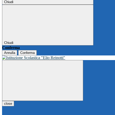
Chiudi
Chiudi
Conferma
Annulla
Conferma
close