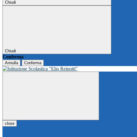
Chiudi
Chiudi
Conferma
Annulla
Conferma
close