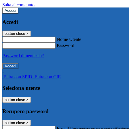
Salta al contenuto
Accedi
Accedi
button close
×
Nome Utente
Password
Password dimenticata?
-
Entra con SPID
Entra con CIE
Seleziona utente
button close
×
Recupero password
button close
×
E-mail
Verrà inviato un messaggio all'indirizz