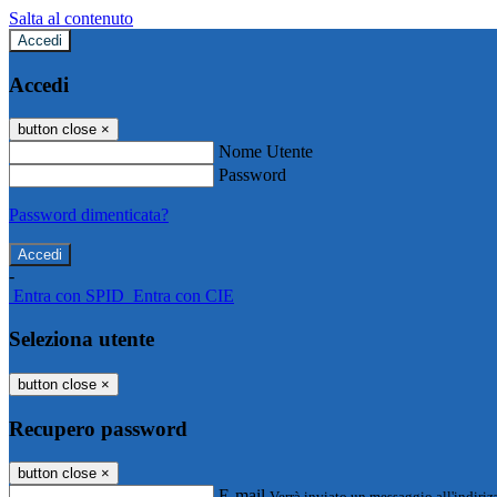
Salta al contenuto
Accedi
Accedi
button close
×
Nome Utente
Password
Password dimenticata?
-
Entra con SPID
Entra con CIE
Seleziona utente
button close
×
Recupero password
button close
×
E-mail
Verrà inviato un messaggio all'indirizz