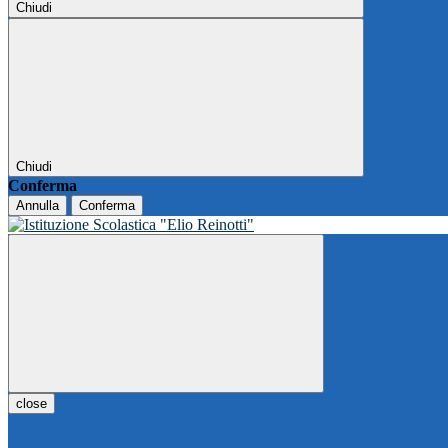
Chiudi
Chiudi
Conferma
Annulla
Conferma
close