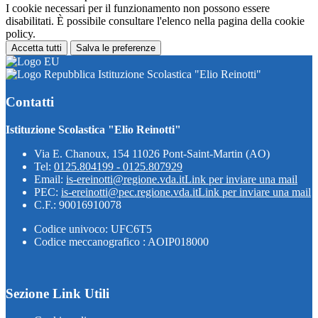
I cookie necessari per il funzionamento non possono essere
disabilitati. È possibile consultare l'elenco nella pagina della cookie
policy.
Accetta tutti
Salva le preferenze
Istituzione Scolastica "Elio Reinotti"
Contatti
Istituzione Scolastica "Elio Reinotti"
Via E. Chanoux, 154 11026 Pont-Saint-Martin (AO)
Tel:
0125.804199 - 0125.807929
Email:
is-ereinotti@regione.vda.it
Link per inviare una mail
PEC:
is-ereinotti@pec.regione.vda.it
Link per inviare una mail
C.F.: 90016910078
Codice univoco: UFC6T5
Codice meccanografico : AOIP018000
Sezione Link Utili