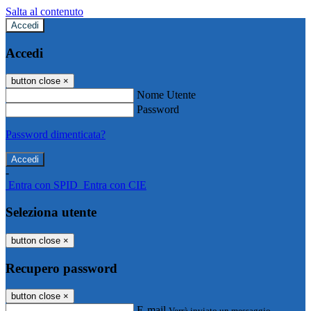
Salta al contenuto
Accedi
Accedi
button close
×
Nome Utente
Password
Password dimenticata?
-
Entra con SPID
Entra con CIE
Seleziona utente
button close
×
Recupero password
button close
×
E-mail
Verrà inviato un messaggio