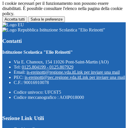
I cookie necessari per il funzionamento non possono essere
disabilitati. È possibile consultare l'elenco nella pagina della cookie
policy.
Accetta tutti
Salva le preferenze
Istituzione Scolastica "Elio Reinotti"
Contatti
Istituzione Scolastica "Elio Reinotti"
Via E. Chanoux, 154 11026 Pont-Saint-Martin (AO)
Tel:
0125.804199 - 0125.807929
Email:
is-ereinotti@regione.vda.it
Link per inviare una mail
PEC:
is-ereinotti@pec.regione.vda.it
Link per inviare una mail
C.F.: 90016910078
Codice univoco: UFC6T5
Codice meccanografico : AOIP018000
Sezione Link Utili