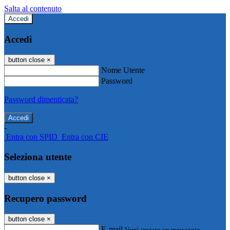
Salta al contenuto
Accedi
Accedi
button close
×
Nome Utente
Password
Password dimenticata?
-
Entra con SPID
Entra con CIE
Seleziona utente
button close
×
Recupero password
button close
×
E-mail
Verrà inviato un messaggio