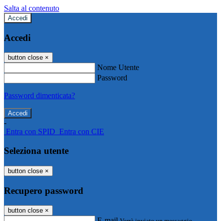
Salta al contenuto
Accedi
Accedi
button close
×
Nome Utente
Password
Password dimenticata?
-
Entra con SPID
Entra con CIE
Seleziona utente
button close
×
Recupero password
button close
×
E-mail
Verrà inviato un messaggio