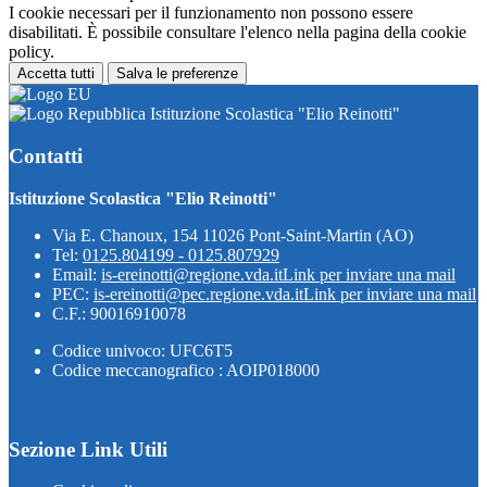
I cookie necessari per il funzionamento non possono essere
disabilitati. È possibile consultare l'elenco nella pagina della cookie
policy.
Accetta tutti
Salva le preferenze
Istituzione Scolastica "Elio Reinotti"
Contatti
Istituzione Scolastica "Elio Reinotti"
Via E. Chanoux, 154 11026 Pont-Saint-Martin (AO)
Tel:
0125.804199 - 0125.807929
Email:
is-ereinotti@regione.vda.it
Link per inviare una mail
PEC:
is-ereinotti@pec.regione.vda.it
Link per inviare una mail
C.F.: 90016910078
Codice univoco: UFC6T5
Codice meccanografico : AOIP018000
Sezione Link Utili