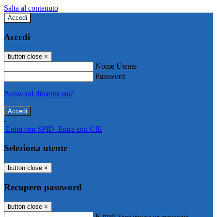
Salta al contenuto
Accedi
Accedi
button close
×
Nome Utente
Password
Password dimenticata?
-
Entra con SPID
Entra con CIE
Seleziona utente
button close
×
Recupero password
button close
×
E-mail
Verrà inviato un messaggio