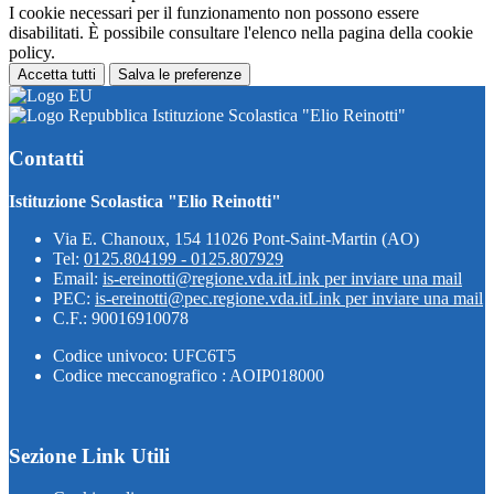
I cookie necessari per il funzionamento non possono essere
disabilitati. È possibile consultare l'elenco nella pagina della cookie
policy.
Accetta tutti
Salva le preferenze
Istituzione Scolastica "Elio Reinotti"
Contatti
Istituzione Scolastica "Elio Reinotti"
Via E. Chanoux, 154 11026 Pont-Saint-Martin (AO)
Tel:
0125.804199 - 0125.807929
Email:
is-ereinotti@regione.vda.it
Link per inviare una mail
PEC:
is-ereinotti@pec.regione.vda.it
Link per inviare una mail
C.F.: 90016910078
Codice univoco: UFC6T5
Codice meccanografico : AOIP018000
Sezione Link Utili