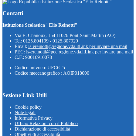
Istituzione Scolastica "Elio Reinotti"
Contatti
Istituzione Scolastica "Elio Reinotti"
Via E. Chanoux, 154 11026 Pont-Saint-Martin (AO)
Tel:
0125.804199 - 0125.807929
Email:
is-ereinotti@regione.vda.it
Link per inviare una mail
PEC:
is-ereinotti@pec.regione.vda.it
Link per inviare una mail
C.F.: 90016910078
Codice univoco: UFC6T5
Codice meccanografico : AOIP018000
Sezione Link Utili
Cookie policy
Note legali
Informativa Privacy
Ufficio Relazioni con il Pubblico
Dichiarazione di accessibilità
Obiettivi di accessibilità