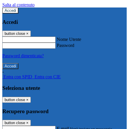
Salta al contenuto
Accedi
Accedi
button close
×
Nome Utente
Password
Password dimenticata?
-
Entra con SPID
Entra con CIE
Seleziona utente
button close
×
Recupero password
button close
×
E-mail
Verrà inviato un messaggio