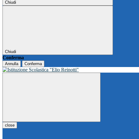
Chiudi
Chiudi
Conferma
Annulla
Conferma
close