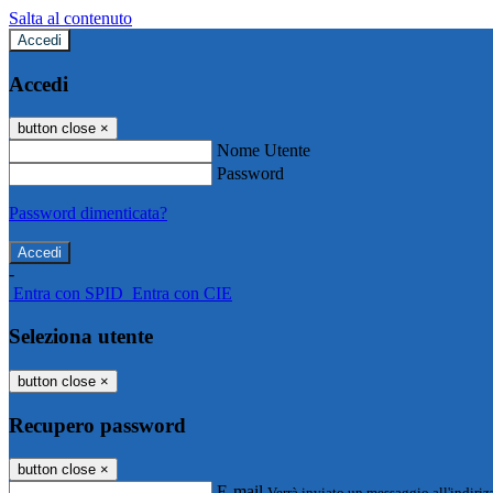
Salta al contenuto
Accedi
Accedi
button close
×
Nome Utente
Password
Password dimenticata?
-
Entra con SPID
Entra con CIE
Seleziona utente
button close
×
Recupero password
button close
×
E-mail
Verrà inviato un messaggio all'indirizz