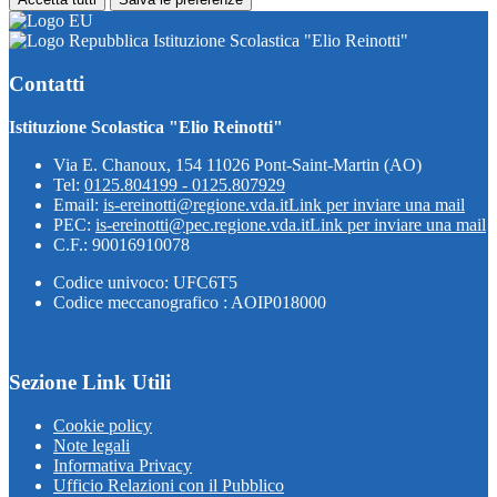
Istituzione Scolastica "Elio Reinotti"
Contatti
Istituzione Scolastica "Elio Reinotti"
Via E. Chanoux, 154 11026 Pont-Saint-Martin (AO)
Tel:
0125.804199 - 0125.807929
Email:
is-ereinotti@regione.vda.it
Link per inviare una mail
PEC:
is-ereinotti@pec.regione.vda.it
Link per inviare una mail
C.F.: 90016910078
Codice univoco: UFC6T5
Codice meccanografico : AOIP018000
Sezione Link Utili
Cookie policy
Note legali
Informativa Privacy
Ufficio Relazioni con il Pubblico