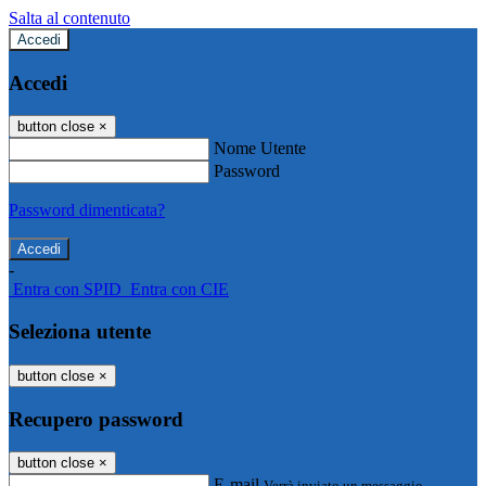
Salta al contenuto
Accedi
Accedi
button close
×
Nome Utente
Password
Password dimenticata?
-
Entra con SPID
Entra con CIE
Seleziona utente
button close
×
Recupero password
button close
×
E-mail
Verrà inviato un messaggio