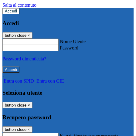
Salta al contenuto
Accedi
Accedi
button close
×
Nome Utente
Password
Password dimenticata?
-
Entra con SPID
Entra con CIE
Seleziona utente
button close
×
Recupero password
button close
×
E-mail
Verrà inviato un messaggio