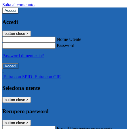
Salta al contenuto
Accedi
Accedi
button close
×
Nome Utente
Password
Password dimenticata?
-
Entra con SPID
Entra con CIE
Seleziona utente
button close
×
Recupero password
button close
×
E-mail
Verrà inviato un messaggio