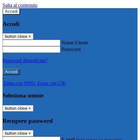
Salta al contenuto
Accedi
Accedi
button close
×
Nome Utente
Password
Password dimenticata?
-
Entra con SPID
Entra con CIE
Seleziona utente
button close
×
Recupero password
button close
×
E-mail
Verrà inviato un messaggio