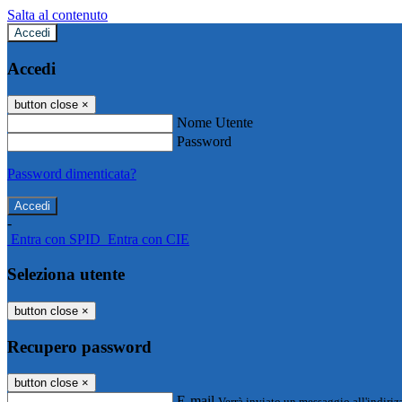
Salta al contenuto
Accedi
Accedi
button close
×
Nome Utente
Password
Password dimenticata?
-
Entra con SPID
Entra con CIE
Seleziona utente
button close
×
Recupero password
button close
×
E-mail
Verrà inviato un messaggio all'indirizz