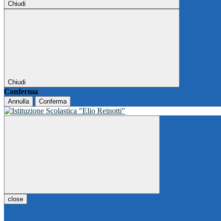
Chiudi
Chiudi
Conferma
Annulla
Conferma
close