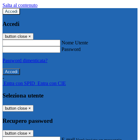
Salta al contenuto
Accedi
Accedi
button close
×
Nome Utente
Password
Password dimenticata?
-
Entra con SPID
Entra con CIE
Seleziona utente
button close
×
Recupero password
button close
×
E-mail
Verrà inviato un messaggio