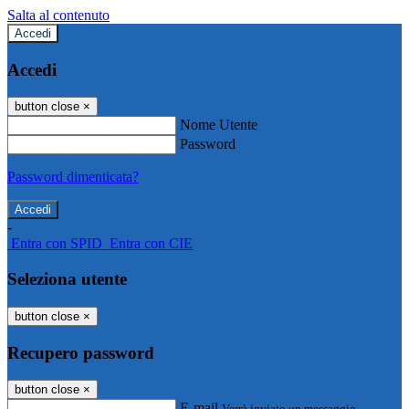
Salta al contenuto
Accedi
Accedi
button close
×
Nome Utente
Password
Password dimenticata?
-
Entra con SPID
Entra con CIE
Seleziona utente
button close
×
Recupero password
button close
×
E-mail
Verrà inviato un messaggio