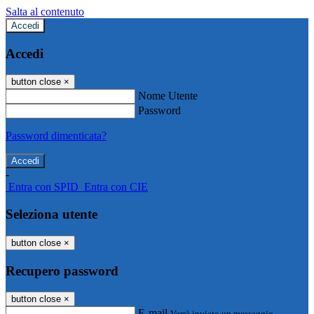
Salta al contenuto
Accedi
Accedi
button close
×
Nome Utente
Password
Password dimenticata?
-
Entra con SPID
Entra con CIE
Seleziona utente
button close
×
Recupero password
button close
×
E-mail
Verrà inviato un messaggio