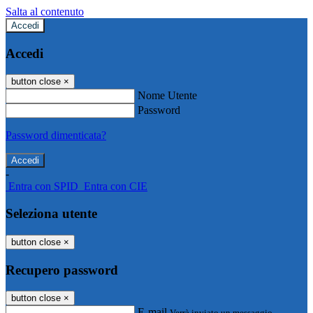
Salta al contenuto
Accedi
Accedi
button close
×
Nome Utente
Password
Password dimenticata?
-
Entra con SPID
Entra con CIE
Seleziona utente
button close
×
Recupero password
button close
×
E-mail
Verrà inviato un messaggio