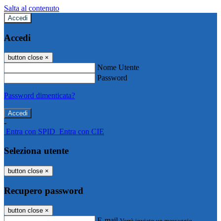
Salta al contenuto
Accedi
Accedi
button close
×
Nome Utente
Password
Password dimenticata?
-
Entra con SPID
Entra con CIE
Seleziona utente
button close
×
Recupero password
button close
×
E-mail
Verrà inviato un messaggio