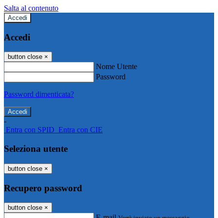
Salta al contenuto
Accedi
Accedi
button close
×
Nome Utente
Password
Password dimenticata?
-
Entra con SPID
Entra con CIE
Seleziona utente
button close
×
Recupero password
button close
×
E-mail
Verrà inviato un messaggio