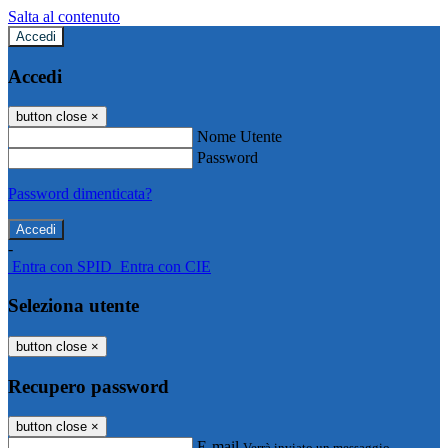
Salta al contenuto
Accedi
Accedi
button close
×
Nome Utente
Password
Password dimenticata?
-
Entra con SPID
Entra con CIE
Seleziona utente
button close
×
Recupero password
button close
×
E-mail
Verrà inviato un messaggio