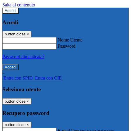
Salta al contenuto
Accedi
Accedi
button close
×
Nome Utente
Password
Password dimenticata?
-
Entra con SPID
Entra con CIE
Seleziona utente
button close
×
Recupero password
button close
×
E-mail
Verrà inviato un messaggio