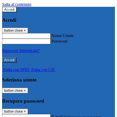
Salta al contenuto
Accedi
Accedi
button close
×
Nome Utente
Password
Password dimenticata?
-
Entra con SPID
Entra con CIE
Seleziona utente
button close
×
Recupero password
button close
×
E-mail
Verrà inviato un messaggio