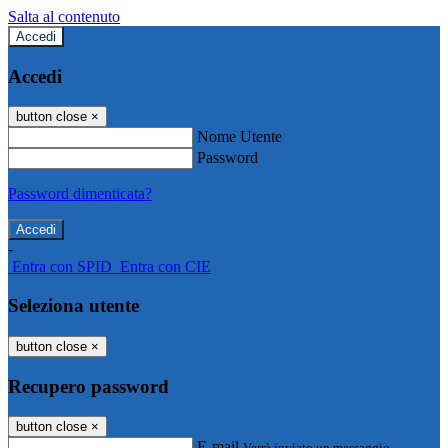
Salta al contenuto
Accedi
Accedi
button close
×
Nome Utente
Password
Password dimenticata?
-
Entra con SPID
Entra con CIE
Seleziona utente
button close
×
Recupero password
button close
×
E-mail
Verrà inviato un messaggio