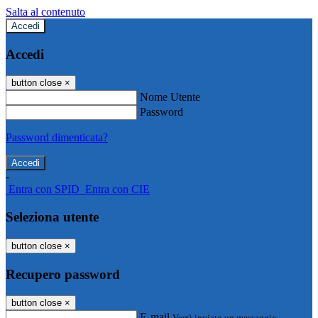
Salta al contenuto
Accedi
Accedi
button close
×
Nome Utente
Password
Password dimenticata?
-
Entra con SPID
Entra con CIE
Seleziona utente
button close
×
Recupero password
button close
×
E-mail
Verrà inviato un messaggio