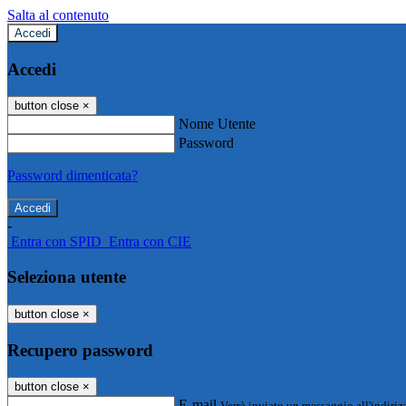
Salta al contenuto
Accedi
Accedi
button close
×
Nome Utente
Password
Password dimenticata?
-
Entra con SPID
Entra con CIE
Seleziona utente
button close
×
Recupero password
button close
×
E-mail
Verrà inviato un messaggio all'indirizz