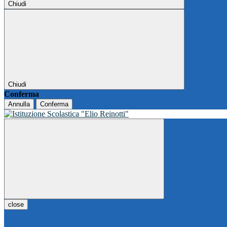
Chiudi
Chiudi
Conferma
Annulla
Conferma
close