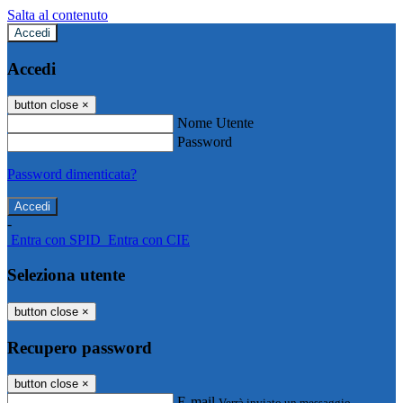
Salta al contenuto
Accedi
Accedi
button close
×
Nome Utente
Password
Password dimenticata?
-
Entra con SPID
Entra con CIE
Seleziona utente
button close
×
Recupero password
button close
×
E-mail
Verrà inviato un messaggio