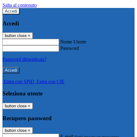
Salta al contenuto
Accedi
Accedi
button close
×
Nome Utente
Password
Password dimenticata?
-
Entra con SPID
Entra con CIE
Seleziona utente
button close
×
Recupero password
button close
×
E-mail
Verrà inviato un messaggio