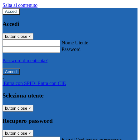
Salta al contenuto
Accedi
Accedi
button close
×
Nome Utente
Password
Password dimenticata?
-
Entra con SPID
Entra con CIE
Seleziona utente
button close
×
Recupero password
button close
×
E-mail
Verrà inviato un messaggio