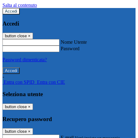
Salta al contenuto
Accedi
Accedi
button close
×
Nome Utente
Password
Password dimenticata?
-
Entra con SPID
Entra con CIE
Seleziona utente
button close
×
Recupero password
button close
×
E-mail
Verrà inviato un messaggio