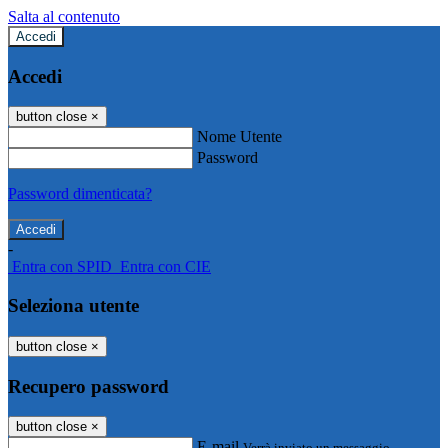
Salta al contenuto
Accedi
Accedi
button close
×
Nome Utente
Password
Password dimenticata?
-
Entra con SPID
Entra con CIE
Seleziona utente
button close
×
Recupero password
button close
×
E-mail
Verrà inviato un messaggio